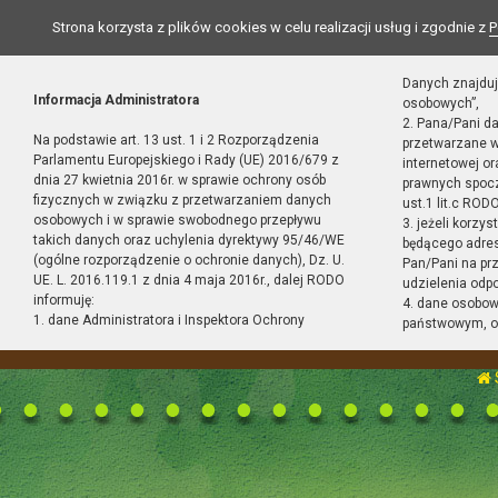
Strona korzysta z plików cookies w celu realizacji usług i zgodnie z
P
Danych znajduj
Informacja Administratora
osobowych”,
2. Pana/Pani d
Na podstawie art. 13 ust. 1 i 2 Rozporządzenia
przetwarzane w
Parlamentu Europejskiego i Rady (UE) 2016/679 z
internetowej o
dnia 27 kwietnia 2016r. w sprawie ochrony osób
prawnych spocz
fizycznych w związku z przetwarzaniem danych
ust.1 lit.c RODO
osobowych i w sprawie swobodnego przepływu
3. jeżeli korzy
takich danych oraz uchylenia dyrektywy 95/46/WE
będącego adres
(ogólne rozporządzenie o ochronie danych), Dz. U.
Pan/Pani na pr
UE. L. 2016.119.1 z dnia 4 maja 2016r., dalej RODO
udzielenia odp
informuję:
4. dane osobo
1. dane Administratora i Inspektora Ochrony
państwowym, or