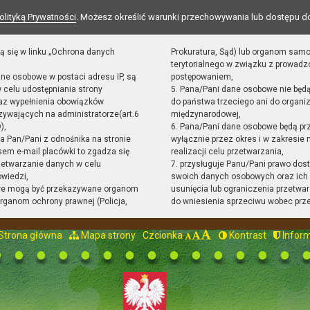
olityką Prywatności
. Możesz określić warunki przechowywania lub dostępu d
ą się w linku „Ochrona danych
Prokuratura, Sąd) lub organom sam
terytorialnego w związku z prowad
ane osobowe w postaci adresu IP, są
postępowaniem,
 celu udostępniania strony
5. Pana/Pani dane osobowe nie będ
raz wypełnienia obowiązków
do państwa trzeciego ani do organiz
ywających na administratorze(art.6
międzynarodowej,
),
6. Pana/Pani dane osobowe będą pr
sta Pan/Pani z odnośnika na stronie
wyłącznie przez okres i w zakresie
em e-mail placówki to zgadza się
realizacji celu przetwarzania,
zetwarzanie danych w celu
7. przysługuje Panu/Pani prawo dost
owiedzi,
swoich danych osobowych oraz ich 
we mogą być przekazywane organom
usunięcia lub ograniczenia przetwar
ganom ochrony prawnej (Policja,
do wniesienia sprzeciwu wobec prz
Strona główna
Mapa strony
Czcionka
Kontrast
Inform