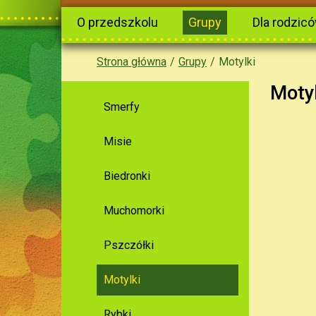
O przedszkolu
Grupy
Dla rodzic
Strona główna
Grupy
Motylki
Moty
Smerfy
Misie
Biedronki
Muchomorki
Pszczółki
Motylki
Rybki