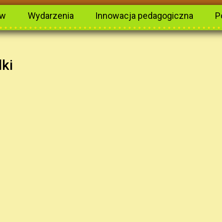
ów
Wydarzenia
Innowacja pedagogiczna
P
lki