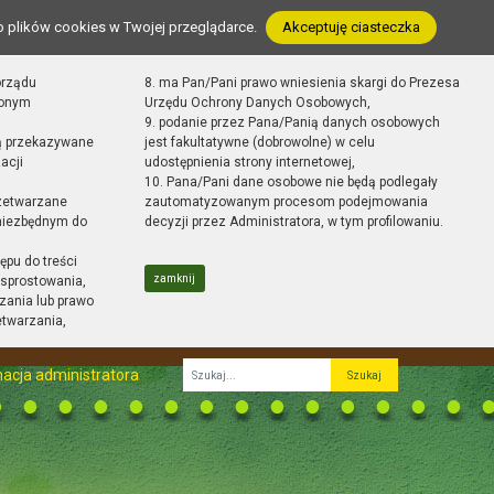
o plików cookies w Twojej przeglądarce.
Akceptuję ciasteczka
orządu
8. ma Pan/Pani prawo wniesienia skargi do Prezesa
zonym
Urzędu Ochrony Danych Osobowych,
9. podanie przez Pana/Panią danych osobowych
ą przekazywane
jest fakultatywne (dobrowolne) w celu
acji
udostępnienia strony internetowej,
10. Pana/Pani dane osobowe nie będą podlegały
zetwarzane
zautomatyzowanym procesom podejmowania
 niezbędnym do
decyzji przez Administratora, w tym profilowaniu.
ępu do treści
zamknij
sprostowania,
zania lub prawo
etwarzania,
acja administratora
Fraza