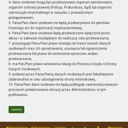
4. dane osobowe mogą być przekazywane organom państwowym,
organom ochrony prawnej (Policja, Prokuratura, Sąd) lub organom
samorządu terytorialnego w związku z prowadzonym
postępowaniem,
5. Pana/Pani dane osobowe nie będą przekazywane do państwa
trzeciego ani do organizacji międzynarodowej,
6. Pana/Pani dane osobowe będą przetwarzane wyłącznie przez
okres i w zakresie niezbędnym do realizacji celu przetwarzania,
7. przysługuje Panu/Pani prawo dostępu do treści swoich danych
osobowych oraz ich sprostowania, usunięcia lub ograniczenia
przetwarzania lub prawo do wniesienia sprzeciwu wobec
przetwarzania,
8. ma Pan/Pani prawo wniesienia skargi do Prezesa Urzędu Ochrony
Danych Osobowych,
9. podanie przez Pana/Panią danych osobowych jest fakultatywne
(dobrowolne) w celu udostępnienia strony internetowej,
10. Pana/Pani dane osobowe nie będą podlegały zautomatyzowanym
procesom podejmowania decyzji przez Administratora, w tym
profilowaniu.
zamknij
Strona główna
Mapa strony
Czcionka
Kontrast