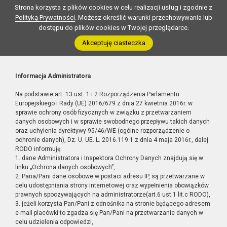
Strona korzysta z plików cookies w celu realizacji usług i zgodnie z
Polityką Prywatności
. Możesz określić warunki przechowywania lub
dostępu do plików cookies w Twojej przeglądarce.
Akceptuję ciasteczka
Informacja Administratora
Na podstawie art. 13 ust. 1 i 2 Rozporządzenia Parlamentu
Europejskiego i Rady (UE) 2016/679 z dnia 27 kwietnia 2016r. w
sprawie ochrony osób fizycznych w związku z przetwarzaniem
danych osobowych i w sprawie swobodnego przepływu takich danych
oraz uchylenia dyrektywy 95/46/WE (ogólne rozporządzenie o
ochronie danych), Dz. U. UE. L. 2016.119.1 z dnia 4 maja 2016r., dalej
RODO informuję:
1. dane Administratora i Inspektora Ochrony Danych znajdują się w
linku „Ochrona danych osobowych”,
2. Pana/Pani dane osobowe w postaci adresu IP, są przetwarzane w
celu udostępniania strony internetowej oraz wypełnienia obowiązków
prawnych spoczywających na administratorze(art.6 ust.1 lit.c RODO),
3. jeżeli korzysta Pan/Pani z odnośnika na stronie będącego adresem
e-mail placówki to zgadza się Pan/Pani na przetwarzanie danych w
celu udzielenia odpowiedzi,