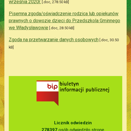
września 2020r.
[.doc, 278.50 kB]
Pisemna zgoda/oświadczenie rodzica lub opiekunów
prawnych o dowozie dzieci do Przedszkola Gminnego
we Władysławowie
[.doc, 28.50 kB]
Zgoda na przetwarzanie danych osobowych
[.doc, 30.50
kB]
Licznik odwiedzin
278397
osób odwiedziło stronę