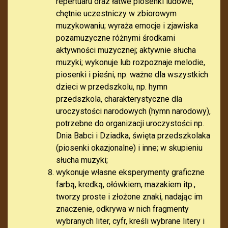
repertuaru oraz łatwe piosenki ludowe;
chętnie uczestniczy w zbiorowym
muzykowaniu; wyraża emocje i zjawiska
pozamuzyczne różnymi środkami
aktywności muzycznej; aktywnie słucha
muzyki; wykonuje lub rozpoznaje melodie,
piosenki i pieśni, np. ważne dla wszystkich
dzieci w przedszkolu, np. hymn
przedszkola, charakterystyczne dla
uroczystości narodowych (hymn narodowy),
potrzebne do organizacji uroczystości np.
Dnia Babci i Dziadka, święta przedszkolaka
(piosenki okazjonalne) i inne; w skupieniu
słucha muzyki;
wykonuje własne eksperymenty graficzne
farbą, kredką, ołówkiem, mazakiem itp.,
tworzy proste i złożone znaki, nadając im
znaczenie, odkrywa w nich fragmenty
wybranych liter, cyfr, kreśli wybrane litery i