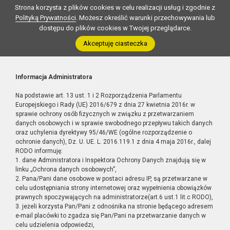
Strona korzysta z plików cookies w celu realizacji usług i zgodnie z
Polityką Prywatności
. Możesz określić warunki przechowywania lub
dostępu do plików cookies w Twojej przeglądarce.
Akceptuję ciasteczka
Informacja Administratora
Na podstawie art. 13 ust. 1 i 2 Rozporządzenia Parlamentu
Europejskiego i Rady (UE) 2016/679 z dnia 27 kwietnia 2016r. w
sprawie ochrony osób fizycznych w związku z przetwarzaniem
danych osobowych i w sprawie swobodnego przepływu takich danych
oraz uchylenia dyrektywy 95/46/WE (ogólne rozporządzenie o
ochronie danych), Dz. U. UE. L. 2016.119.1 z dnia 4 maja 2016r., dalej
RODO informuję:
1. dane Administratora i Inspektora Ochrony Danych znajdują się w
linku „Ochrona danych osobowych”,
2. Pana/Pani dane osobowe w postaci adresu IP, są przetwarzane w
celu udostępniania strony internetowej oraz wypełnienia obowiązków
prawnych spoczywających na administratorze(art.6 ust.1 lit.c RODO),
3. jeżeli korzysta Pan/Pani z odnośnika na stronie będącego adresem
e-mail placówki to zgadza się Pan/Pani na przetwarzanie danych w
celu udzielenia odpowiedzi,