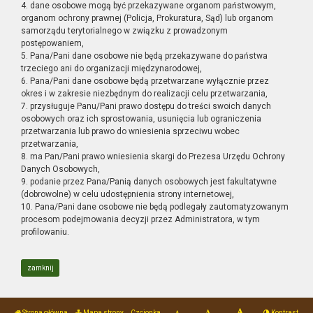
4. dane osobowe mogą być przekazywane organom państwowym,
organom ochrony prawnej (Policja, Prokuratura, Sąd) lub organom
samorządu terytorialnego w związku z prowadzonym
postępowaniem,
5. Pana/Pani dane osobowe nie będą przekazywane do państwa
trzeciego ani do organizacji międzynarodowej,
6. Pana/Pani dane osobowe będą przetwarzane wyłącznie przez
okres i w zakresie niezbędnym do realizacji celu przetwarzania,
7. przysługuje Panu/Pani prawo dostępu do treści swoich danych
osobowych oraz ich sprostowania, usunięcia lub ograniczenia
przetwarzania lub prawo do wniesienia sprzeciwu wobec
przetwarzania,
8. ma Pan/Pani prawo wniesienia skargi do Prezesa Urzędu Ochrony
Danych Osobowych,
9. podanie przez Pana/Panią danych osobowych jest fakultatywne
(dobrowolne) w celu udostępnienia strony internetowej,
10. Pana/Pani dane osobowe nie będą podlegały zautomatyzowanym
procesom podejmowania decyzji przez Administratora, w tym
profilowaniu.
zamknij
Strona główna
Mapa strony
Czcionka
Kontrast